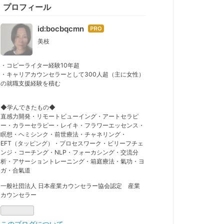
プロフィール
id:bocbqcmn
はて
なブ
美枝
ログ
Pro
・コピーライター経験10年超
・キャリアカウンセラーとして300人超（主に女性）
の就職支援経験を積む
◆学んできたもの◆
直感力開発・リモートビューイング・アートセラピ
ー・カラーセラピー・レイキ・フラワーエッセンス・
瞑想・ヘミシンク・前世療法・チャネリング・
EFT（タッピング）・プロセスワーク・ビリーフチェ
ンジ・コーチング・NLP・フォーカシング・交流分
析・アサーショントレーニング・箱庭療法・氣功・ヨ
ガ・合氣道
一般社団法人 日本産業カウンセラー協会認定 産業
カウンセラー
このブログについて