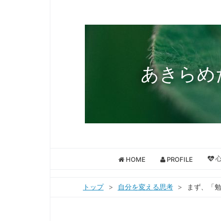
あきらめ
心
HOME
PROFILE
トップ
>
自分を変える思考
>
まず、「